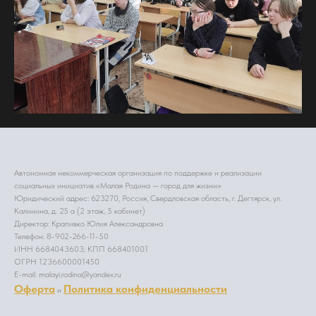
Автономная некоммерческая организация по поддержке и реализации
социальных инициатив «Малая Родина — город для жизни»
Юридический адрес: 623270, Россия, Свердловская область, г. Дегтярск, ул.
Калинина, д. 25 а (2 этаж, 5 кабинет)
Директор: Крапивко Юлия Александровна
Телефон: 8-902-266-11-50
ИНН 6684043603; КПП 668401001
ОГРН 1236600001450
E-mail: malayi.rodina@yandex.ru
Офер
та
Политика конфиденциальности
и