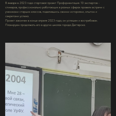
В январе в 2023 года стартовал проект Профориентация. 10 экспертов -
спикеров, профессионально работающих в разных сферах провели встречи с
учениками старших классов, поделившись своими историями, опытом и
секретами успеха.
Проект закончен в конце апреля 2023 года, он успешен и востребован.
Планируем продолжать его в других школах города Дегтярска.